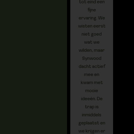
tot eind een
superb
fijne
onze 
ervaring. We
tra
wisten eerst
Synwo
niet goed
p
wat we
helem
wilden, maar
de st
Synwood
ons hu
dacht actief
me
mee en
gewo
kwam met
alles
mooie
de pun
ideeën. De
afge
trap is
Oo
inmiddels
commu
geplaatst en
e me
we krijgen er
team 