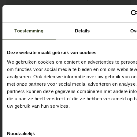
warme uitstraling. Dankzij de sterke, slijtvaste
structuur is het
Tip
Toestemming
Details
Ov
Deze website maakt gebruik van cookies
We gebruiken cookies om content en advertenties te persona
om functies voor social media te bieden en om ons websitev
analyseren. Ook delen we informatie over uw gebruik van on
met onze partners voor social media, adverteren en analyse
partners kunnen deze gegevens combineren met andere info
die u aan ze heeft verstrekt of die ze hebben verzameld op 
Levertijden rondom de
uw gebruik van hun services.
Behandel je trap met zorg
bouwvak
Behandel je trap met zorg Beschermend,
onderhoudsvriendelijk en duurzaam Een trap
Toestemmingsselectie
Op dit moment geldt een afwijkende
is meer dan een functioneel onderdeel in huis.
Noodzakelijk