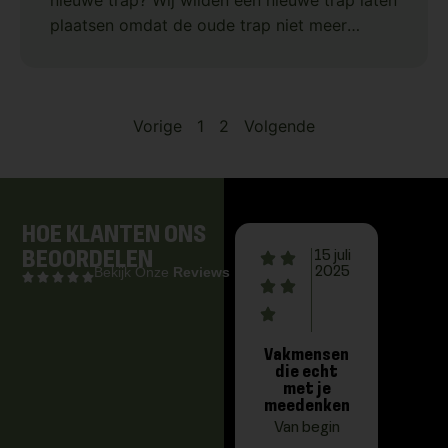
nieuwe trap? Wij wilden een nieuwe trap laten
plaatsen omdat de oude trap niet meer
aansloot bij onze wensen en de uitstraling
van ons
Vorige
1
2
Volgende
HOE
KLANTEN ONS
BEOORDELEN
15 juli
Bekijk Onze
Reviews
2025
Vakmensen
Prac
die echt
trap,
met je
de d
meedenken
ver
Van begin
We 