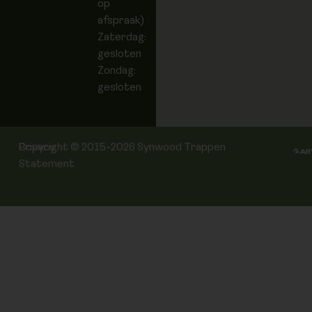
op
afspraak)
Zaterdag:
gesloten
Zondag:
gesloten
Privacy
Copyright © 2015-2026 Synwood Trappen
Statement