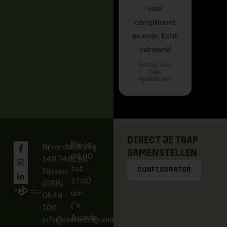
veel
soep
compliment
denke
en over. Echt
met 
vakwerk!
Lau
Jong,
Peter van
Dijk,
Apeldoorn
DIRECT JE TRAP
Ma-vr:
Nijverdalseweg
SAMENSTELLEN
08:00
149
7461 AG
tot
CONFIGURATOR
Rijssen
17:00
(088)
uur
0548
(’s
100
Avonds
info@onlinetrapwinkel.nl